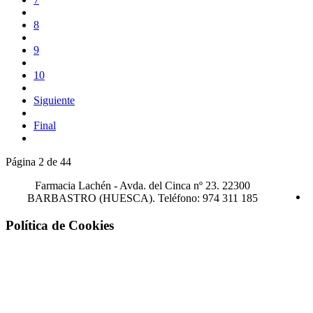
8
9
10
Siguiente
Final
Página 2 de 44
Farmacia Lachén -
Avda. del Cinca nº 23. 22300
BARBASTRO (HUESCA). Teléfono: 974 311 185
Política de Cookies
¡Atención! Este sitio usa cookies y
tecnologías similares.
Si no cambia la configuración de su navegador, usted acepta su uso.