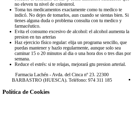
no eleven tu nivel de colesterol.
Toma tus medicamentos exactamente como tu medico te
indicó. No dejes de tomarlos, aun cuando se sientas bien. Si
tienes alguna duda o problema consulta con tu medico y
farmacéutico.
Evita el consumo excesivo de alcohol: el alcohol aumenta la
presion en tus arterias
Haz ejercicio físico regular: elija un programa sencillo, que
puedas mantener y hazlo regularmente, aunque solo sea
caminar 15 o 20 minutos al dia o una hora dos o tres dias por
semana.
Reduce el estrés: si te relajas, mejorará gtu presion arterial.
Farmacia Lachén -
Avda. del Cinca nº 23. 22300
BARBASTRO (HUESCA). Teléfono: 974 311 185
Política de Cookies
¡Atención! Este sitio usa cookies y
tecnologías similares.
Si no cambia la configuración de su navegador, usted acepta su uso.
Saber más